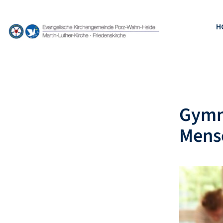
H
Gymna
Mens