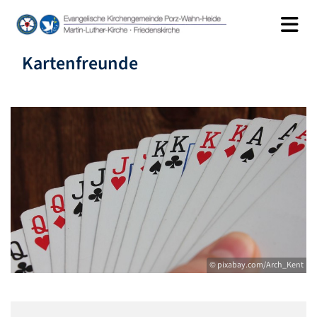
Kartenfreunde
© pixabay.com/Arch_Kent