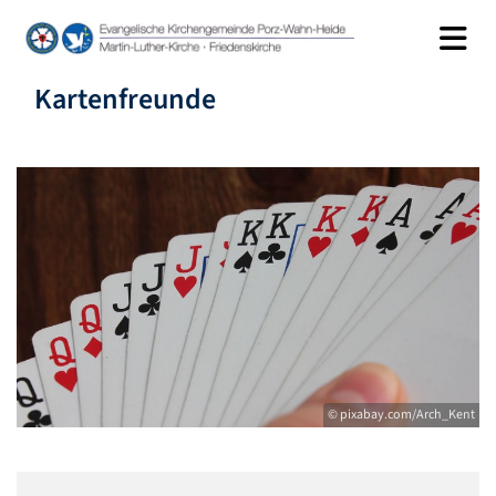
Kartenfreunde
© pixabay.com/Arch_Kent