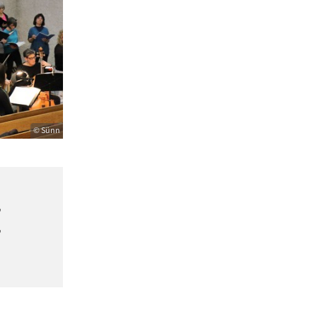
© Sünn
,
,