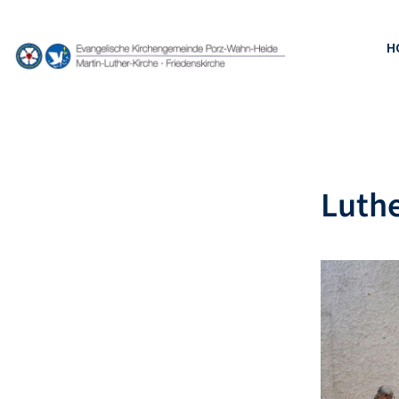
H
Luth