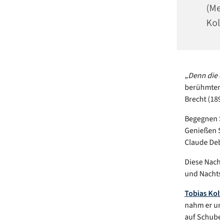
(Me
Kol
„
Denn die 
berühmten
Brecht (189
Begegnen S
Genießen S
Claude Deb
Diese Nach
und Nacht
Tobias Ko
nahm er un
auf Schub