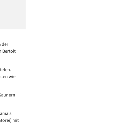
n der
n Bertolt
teten.
sten wie
 Gaunern
damals
torei) mit