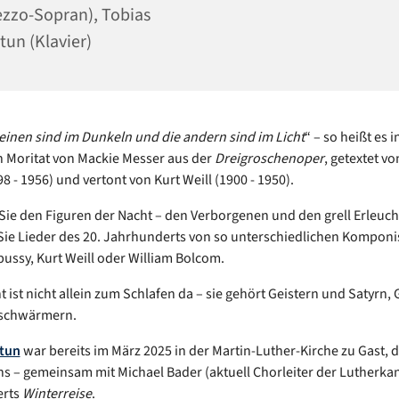
zzo-Sopran), Tobias
tun (Klavier)
einen sind im Dunkeln und die andern sind im Licht
“ – so heißt es i
 Moritat von Mackie Messer aus der
Dreigroschenoper
, getextet vo
8 - 1956) und vertont von Kurt Weill (1900 - 1950).
ie den Figuren der Nacht – den Verborgenen und den grell Erleuch
ie Lieder des 20. Jahrhunderts von so unterschiedlichen Komponi
ussy, Kurt Weill oder William Bolcom.
t ist nicht allein zum Schlafen da – sie gehört Geistern und Satyrn,
schwärmern.
ltun
war bereits im März 2025 in der Martin-Luther-Kirche zu Gast, 
s – gemeinsam mit Michael Bader (aktuell Chorleiter der Lutherkan
erts
Winterreise
.