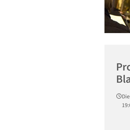
Pr
Bl
Die
19: