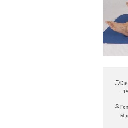
Die
- 1
Fam
Mar