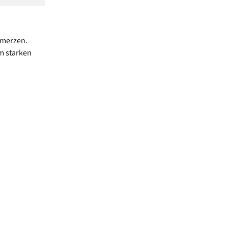
hmerzen.
m starken