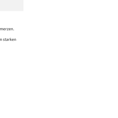
hmerzen.
m starken