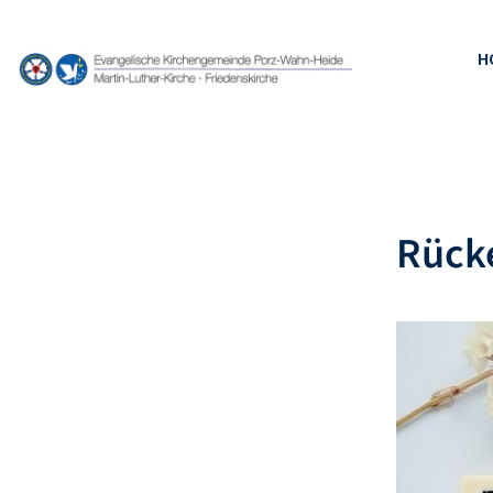
H
Rücke