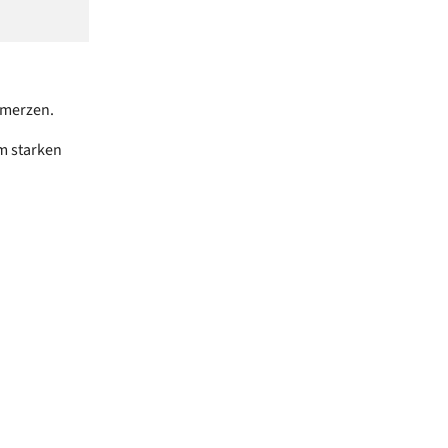
hmerzen.
m starken