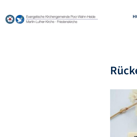
H
Rücke