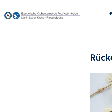
H
Rücke