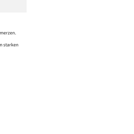
hmerzen.
m starken