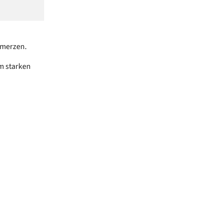
hmerzen.
m starken