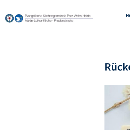
H
Rücke