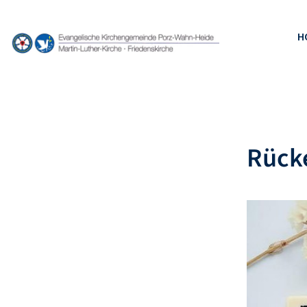
H
Rücke