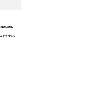
hmerzen.
m starken