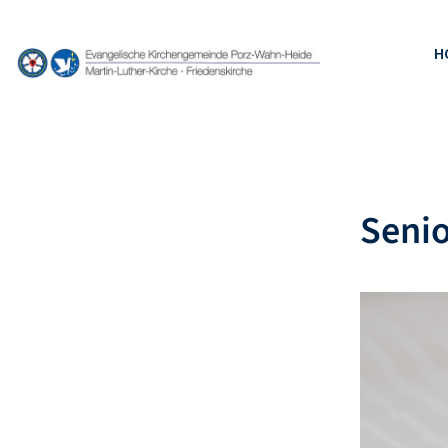
H
Senio