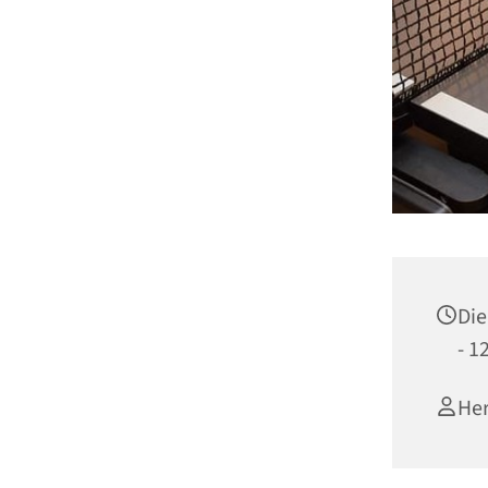
Die
- 1
Her