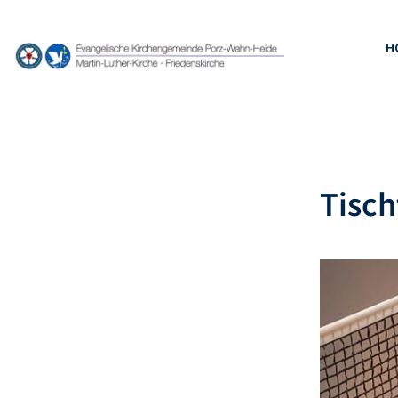
H
Tisc