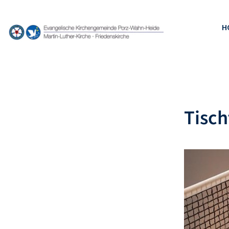
H
Tisc