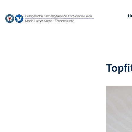
H
Topfi