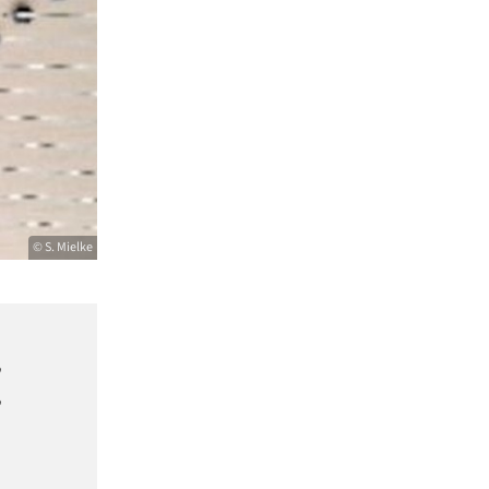
© S. Mielke
,
,