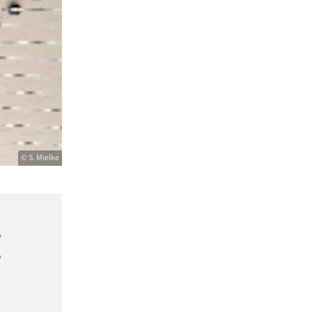
© S. Mielke
,
,